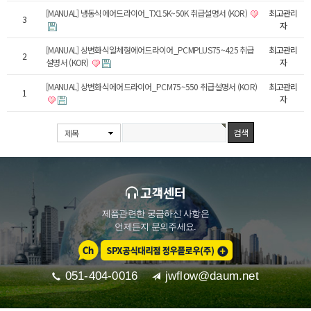
[MANUAL] 냉동식에어드라이어_TX15K~50K 취급설명서 (KOR)
최고관리
3
자
[MANUAL] 상변화식일체형에어드라이어_PCMPLUS75~425 취급
최고관리
2
설명서 (KOR)
자
[MANUAL] 상변화식에어드라이어_PCM75~550 취급설명서 (KOR)
최고관리
1
자
제목
고객센터
제품관련한 궁금하신 사항은
언제든지 문의주세요.
051-404-0016
jwflow@daum.net