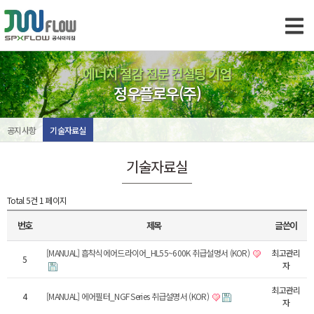
에너지 절감 전문 컨설팅 기업
정우플로우(주)
공지사항
기술자료실
기술자료실
Total 5건
1 페이지
번호
제목
글쓴이
[MANUAL] 흡착식에어드라이어_HL55~600K 취급설명서 (KOR)
최고관리
5
자
최고관리
4
[MANUAL] 에어필터_NGF Series 취급설명서 (KOR)
자