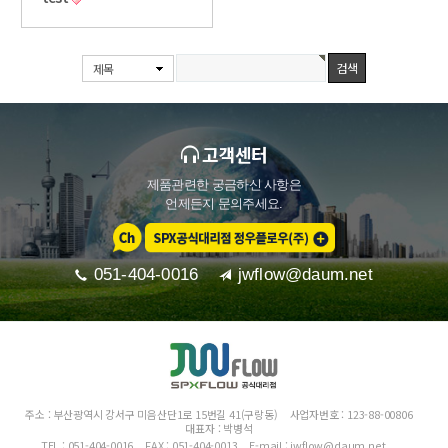
제목
고객센터
제품관련한 궁금하신 사항은
언제든지 문의주세요.
051-404-0016
jwflow@daum.net
주소 :
부산광역시 강서구 미음산단1로 15번길 41(구랑동)
사업자번호 :
123-88-00806
대표자 :
박병석
TEL :
051-404-0016
FAX :
051-404-0013
E-mail :
jwflow@daum.net