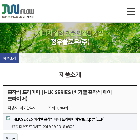
에너지 절감 전문 컨설팅 기업
정우플로우(주)
제품소개
제품소개
흡착식 드라이어 | HLK SERIES (비가열 흡착식 에어
드라이어)
작성자
최고관리자
조회
3,784회
HLK SERIES 비가열 흡착식 에어 드라이어 카탈로그.pdf
(1.1M)
92회 다운로드
DATE : 2019-09-03 18:08:29
이전글